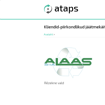
Liigu
ataps
edasi
põhisisu
juurde
Kliendid-piirkondlikud jäätmekäi
Avaleht
>
Rēzekne vald