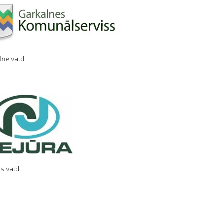
lne vald
s vald