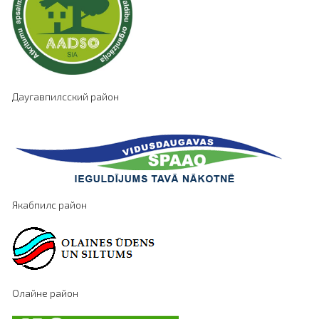
Даугавпилсский район
Якабпилс район
Олайне район