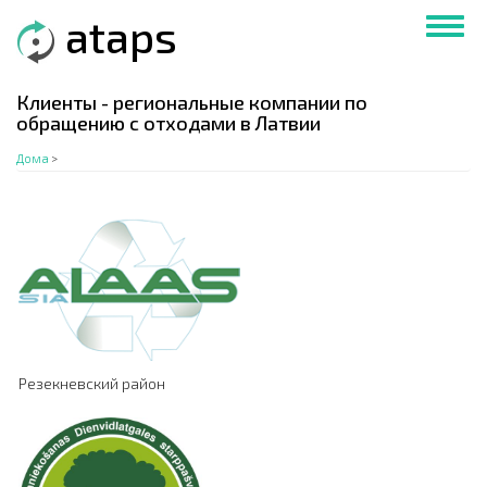
Перейти
ataps
Toggl
к
navig
основному
содержанию
Клиенты - региональные компании по
обращению с отходами в Латвии
Дома
>
Резекневский район