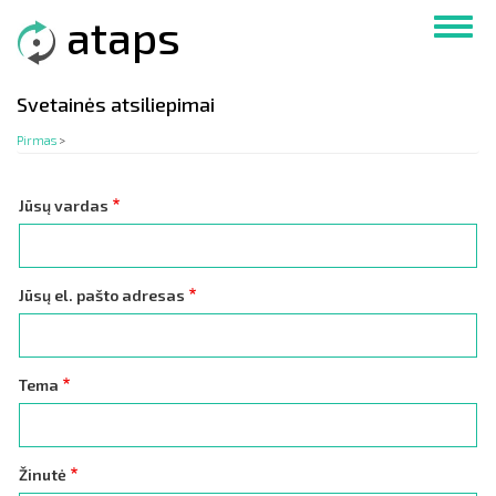
Pereiti
ataps
Toggl
į
navig
pagrindinį
turinį
Svetainės atsiliepimai
Pirmas
>
Jūsų vardas
Jūsų el. pašto adresas
Tema
Žinutė