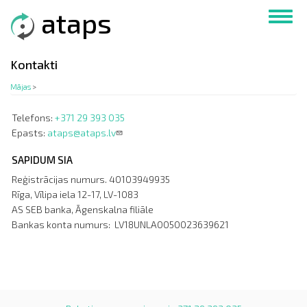
Pārlekt
ataps
Toggl
uz
navig
galveno
saturu
Kontakti
Mājas
>
Telefons:
+371 29 393 035
Epasts:
ataps@ataps.lv
SAPIDUM SIA
Reģistrācijas numurs. 40103949935
Rīga, Vīlipa iela 12-17, LV-1083
AS SEB banka, Āgenskalna filiāle
Bankas konta numurs: LV18UNLA0050023639621